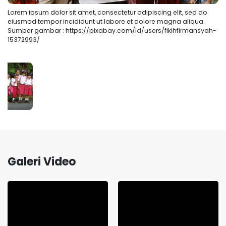
Lorem ipsum dolor sit amet, consectetur adipiscing elit, sed do
Lo
eiusmod tempor incididunt ut labore et dolore magna aliqua.
ei
Sumber gambar : https://pixabay.com/id/users/fikihfirmansyah-
Su
5/
15372993/
Galeri Video