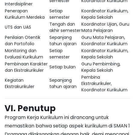
semester
Koordinator Kurikulum
Interdisipliner
Penerapan
Setiap
Koordinator Kurikulum,
Kurikulum Merdeka
semester
Kepala Sekolah
Tengah dan
Koordinator Ujian, Guru
UTS dan UAS
akhir semester
Mata Pelajaran
Penilaian Otentik
Sepanjang
Guru Mata Pelajaran,
dan Portofolio
tahun ajaran
Koordinator Kurikulum
Monitoring dan
Setiap
Koordinator Kurikulum,
Evaluasi Kurikulum
semester
Kepala Sekolah
Pembinaan Karakter
Guru Pembimbing,
Setiap bulan
dan Ekstrakurikuler
Kepala Sekolah
Pembina
Kegiatan
Sepanjang
Ekstrakurikuler,
Ekstrakurikuler
tahun ajaran
Koordinator Kurikulum
VI. Penutup
Program Kerja Kurikulum ini dirancang untuk
memastikan bahwa setiap aspek kurikulum di SMAN 1
Dramaga dilaksanakan dengan baik, demi mencapai