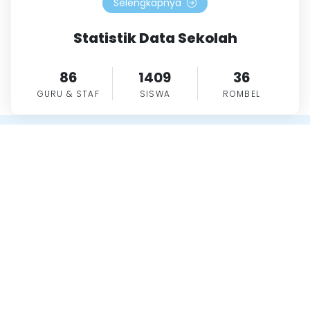
Selengkapnya
Statistik Data Sekolah
86
1409
36
GURU & STAF
SISWA
ROMBEL
Berita, Artikel & Informasi
Berita, artikel & informasi sekolah kami