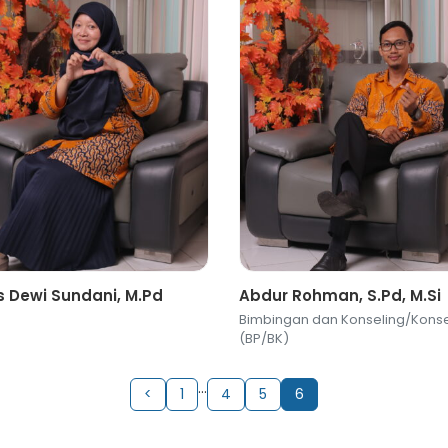
 Dewi Sundani, M.Pd
Abdur Rohman, S.Pd, M.Si
Bimbingan dan Konseling/Konse
(BP/BK)
…
<
1
4
5
6