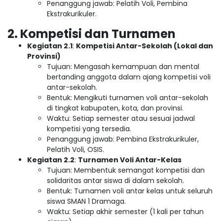
Penanggung jawab: Pelatih Voli, Pembina
Ekstrakurikuler.
2. Kompetisi dan Turnamen
Kegiatan 2.1
:
Kompetisi Antar-Sekolah (Lokal dan
Provinsi)
Tujuan: Mengasah kemampuan dan mental
bertanding anggota dalam ajang kompetisi voli
antar-sekolah.
Bentuk: Mengikuti turnamen voli antar-sekolah
di tingkat kabupaten, kota, dan provinsi.
Waktu: Setiap semester atau sesuai jadwal
kompetisi yang tersedia.
Penanggung jawab: Pembina Ekstrakurikuler,
Pelatih Voli, OSIS.
Kegiatan 2.2
:
Turnamen Voli Antar-Kelas
Tujuan: Membentuk semangat kompetisi dan
solidaritas antar siswa di dalam sekolah.
Bentuk: Turnamen voli antar kelas untuk seluruh
siswa SMAN 1 Dramaga.
Waktu: Setiap akhir semester (1 kali per tahun