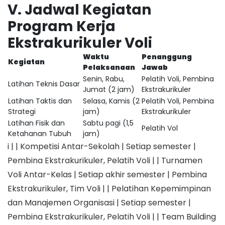
V. Jadwal Kegiatan
Program Kerja
Ekstrakurikuler Voli
Waktu
Penanggung
Kegiatan
Pelaksanaan
Jawab
Senin, Rabu,
Pelatih Voli, Pembina
Latihan Teknis Dasar
Jumat (2 jam)
Ekstrakurikuler
Latihan Taktis dan
Selasa, Kamis (2
Pelatih Voli, Pembina
Strategi
jam)
Ekstrakurikuler
Latihan Fisik dan
Sabtu pagi (1,5
Pelatih Vol
Ketahanan Tubuh
jam)
i | | Kompetisi Antar-Sekolah | Setiap semester |
Pembina Ekstrakurikuler, Pelatih Voli | | Turnamen
Voli Antar-Kelas | Setiap akhir semester | Pembina
Ekstrakurikuler, Tim Voli | | Pelatihan Kepemimpinan
dan Manajemen Organisasi | Setiap semester |
Pembina Ekstrakurikuler, Pelatih Voli | | Team Building