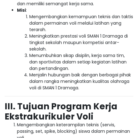
dan memiliki semangat kerja sama.
Misi
:
Mengembangkan kemampuan teknis dan taktis
dalam permainan voli melalui latihan yang
terarah.
Meningkatkan prestasi voli SMAN 1 Dramaga di
tingkat sekolah maupun kompetisi antar-
sekolah.
Menumbuhkan sikap disiplin, kerja sama tim,
dan sportivitas dalam setiap kegiatan latihan
dan pertandingan.
Menjalin hubungan baik dengan berbagai pihak
dalam rangka meningkatkan kualitas olahraga
voli di SMAN 1 Dramaga.
III. Tujuan Program Kerja
Ekstrakurikuler Voli
Mengembangkan keterampilan teknis (servis,
passing, set, spike, blocking) siswa dalam permainan
voli.