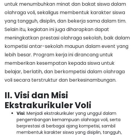
untuk menumbuhkan minat dan bakat siswa dalam
olahraga voli, sekaligus membentuk karakter siswa
yang tangguh, disiplin, dan bekerja sama dalam tim.
Selain itu, kegiatan ini juga diharapkan dapat
meningkatkan prestasi olahraga sekolah, baik dalam
kompetisi antar-sekolah maupun dalam event yang
lebih besar. Program kerja ini dirancang untuk
memberikan kesempatan kepada siswa untuk
belajar, berlatih, dan berkompetisi dalam olahraga
voli secara terstruktur dan berkesinambungan.
II. Visi dan Misi
Ekstrakurikuler Voli
Visi
: Menjadi ekstrakurikuler yang unggul dalam
pengembangan kemampuan olahraga voli, serta
berprestasi di berbagai ajang kompetisi, sambil
membentuk karakter siswa yang disiplin, tangguh,