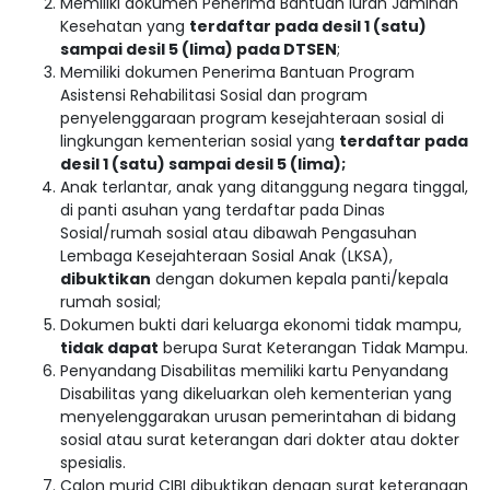
Memiliki dokumen Penerima Bantuan Iuran Jaminan
Kesehatan yang
terdaftar pada desil 1 (satu)
sampai desil 5 (lima) pada DTSEN
;
Memiliki dokumen Penerima Bantuan Program
Asistensi Rehabilitasi Sosial dan program
penyelenggaraan program kesejahteraan sosial di
lingkungan kementerian sosial yang
terdaftar pada
desil 1 (satu) sampai desil 5 (lima);
Anak terlantar, anak yang ditanggung negara tinggal,
di panti asuhan yang terdaftar pada Dinas
Sosial/rumah sosial atau dibawah Pengasuhan
Lembaga Kesejahteraan Sosial Anak (LKSA),
dibuktikan
dengan dokumen kepala panti/kepala
rumah sosial;
Dokumen bukti dari keluarga ekonomi tidak mampu,
tidak dapat
berupa Surat Keterangan Tidak Mampu.
Penyandang Disabilitas memiliki kartu Penyandang
Disabilitas yang dikeluarkan oleh kementerian yang
menyelenggarakan urusan pemerintahan di bidang
sosial atau surat keterangan dari dokter atau dokter
spesialis.
Calon murid CIBI dibuktikan dengan surat keterangan