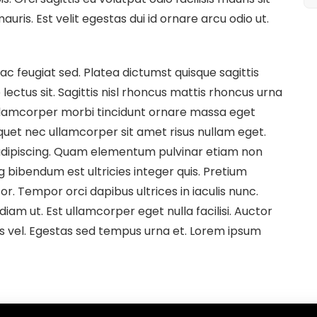
ris. Est velit egestas dui id ornare arcu odio ut.
c feugiat sed. Platea dictumst quisque sagittis
 lectus sit. Sagittis nisl rhoncus mattis rhoncus urna
Ullamcorper morbi tincidunt ornare massa eget
quet nec ullamcorper sit amet risus nullam eget.
t adipiscing. Quam elementum pulvinar etiam non
g bibendum est ultricies integer quis. Pretium
r. Tempor orci dapibus ultrices in iaculis nunc.
diam ut. Est ullamcorper eget nulla facilisi. Auctor
s vel. Egestas sed tempus urna et. Lorem ipsum