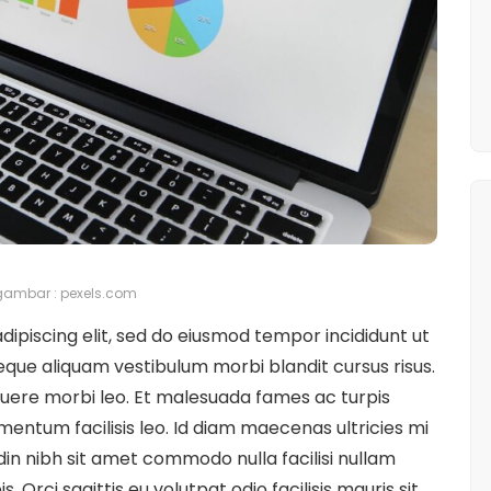
ambar : pexels.com
ipiscing elit, sed do eiusmod tempor incididunt ut
eque aliquam vestibulum morbi blandit cursus risus.
uere morbi leo. Et malesuada fames ac turpis
entum facilisis leo. Id diam maecenas ultricies mi
udin nibh sit amet commodo nulla facilisi nullam
. Orci sagittis eu volutpat odio facilisis mauris sit