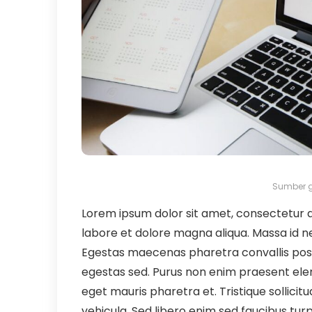
Sumber g
Lorem ipsum dolor sit amet, consectetur ad
labore et dolore magna aliqua. Massa id n
Egestas maecenas pharetra convallis pos
egestas sed. Purus non enim praesent elem
eget mauris pharetra et. Tristique sollicit
vehicula. Sed libero enim sed faucibus turpis