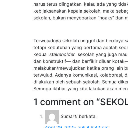
harus terus diingatkan, kalau ada yang tid
kebijaksanakan kepala sekolah, maka sebag
sekolah, bukan menyebarkan “hoaks” dan 
Terwujudnya sekolah unggul dan berdaya s
tetapi kebutuhan yang pertama adalah seo
kedua
stakeholder
sekolah yang juga mau 
dan konstruktif— dan berfikir diluar kota
melakukan/mewujudkan ketika orang lain b
terwujud. Adanya komunikasi, kolaborasi, 
dilakukan oleh sebuah sekolah. Semua dik
Semoga ikhtiar yang kita lakukan akan menj
1 comment on “SEK
Sumarti
berkata:
April 29, 2025 pukul 6:42 pm