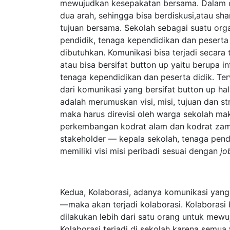
mewujudkan kesepakatan bersama. Dalam or
dua arah, sehingga bisa berdiskusi,atau s
tujuan bersama. Sekolah sebagai suatu orga
pendidik, tenaga kependidikan dan peserta 
dibutuhkan. Komunikasi bisa terjadi secara 
atau bisa bersifat button up yaitu berupa 
tenaga kependidikan dan peserta didik. Te
dari komunikasi yang bersifat button up h
adalah merumuskan visi, misi, tujuan dan str
maka harus direvisi oleh warga sekolah ma
perkembangan kodrat alam dan kodrat zaman
stakeholder — kepala sekolah, tenaga pend
memiliki visi misi peribadi sesuai dengan
jo
Kedua, Kolaborasi, adanya komunikasi ya
—maka akan terjadi kolaborasi. Kolaboras
dilakukan lebih dari satu orang untuk mew
Kolaborasi terjadi di sekolah karena semu