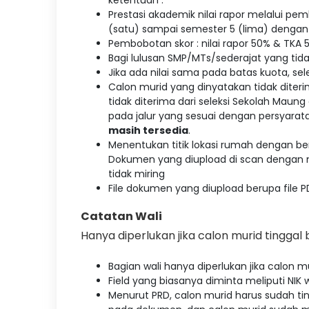
ketentuan :
Prestasi akademik nilai rapor melalui pem
(satu) sampai semester 5 (lima) dengan
Pembobotan skor : nilai rapor 50% & TKA 
Bagi lulusan SMP/MTs/sederajat yang tidak 
Jika ada nilai sama pada batas kuota, se
Calon murid yang dinyatakan tidak dite
tidak diterima dari seleksi Sekolah Mau
pada jalur yang sesuai dengan persyarata
masih tersedia
.
Menentukan titik lokasi rumah dengan b
Dokumen yang diupload di scan dengan m
tidak miring
File dokumen yang diupload berupa file P
Catatan Wali
Hanya diperlukan jika calon murid tinggal
Bagian wali hanya diperlukan jika calon m
Field yang biasanya diminta meliputi NIK 
Menurut PRD, calon murid harus sudah tin