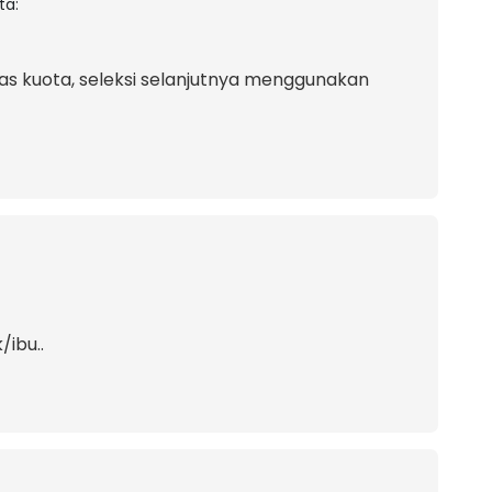
ta:
tas kuota, seleksi selanjutnya menggunakan
/ibu..