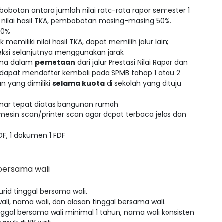
bobotan antara jumlah nilai rata-rata rapor semester 1
 nilai hasil TKA, pembobotan masing-masing 50%.
50%
memiliki nilai hasil TKA, dapat memilih jalur lain;
leksi selanjutnya menggunakan jarak
rima dalam
pemetaan
dari jalur Prestasi Nilai Rapor dan
ng dapat mendaftar kembali pada SPMB tahap 1 atau 2
n yang dimiliki
selama kuota
di sekolah yang dituju
enar tepat diatas bangunan rumah
esin scan/printer scan agar dapat terbaca jelas dan
DF, 1 dokumen 1 PDF
 bersama wali
urid tinggal bersama wali.
wali, nama wali, dan alasan tinggal bersama wali.
ggal bersama wali minimal 1 tahun, nama wali konsisten