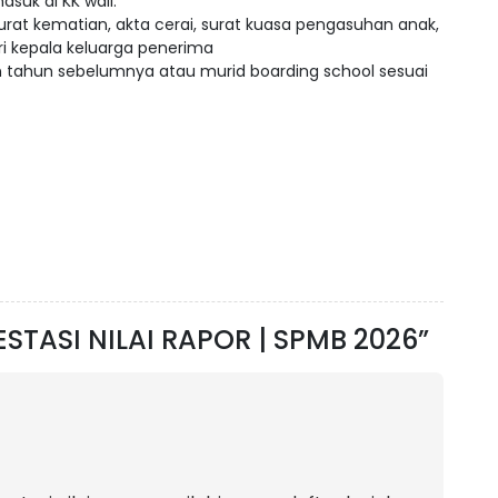
suk di KK wali.
t kematian, akta cerai, surat kuasa pengasuhan anak,
ri kepala keluarga penerima
n tahun sebelumnya atau murid boarding school sesuai
STASI NILAI RAPOR | SPMB 2026”