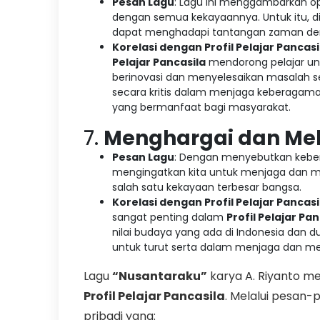
Pesan Lagu
: Lagu ini menggambarkan o
dengan semua kekayaannya. Untuk itu, dip
dapat menghadapi tantangan zaman den
Korelasi dengan Profil Pelajar Pancasi
Pelajar Pancasila
mendorong pelajar unt
berinovasi dan menyelesaikan masalah sec
secara kritis dalam menjaga keberagama
yang bermanfaat bagi masyarakat.
7.
Menghargai dan Mel
Pesan Lagu
: Dengan menyebutkan keber
mengingatkan kita untuk menjaga dan me
salah satu kekayaan terbesar bangsa.
Korelasi dengan Profil Pelajar Pancasi
sangat penting dalam
Profil Pelajar Pa
nilai budaya yang ada di Indonesia dan du
untuk turut serta dalam menjaga dan mel
Lagu
“Nusantaraku”
karya A. Riyanto me
Profil Pelajar Pancasila
. Melalui pesan-p
pribadi yang: