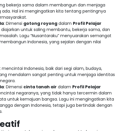
saling bekerja sama dalam membangun dan menjaga
 ada. Hal ini mengingatkan kita tentang pentingnya
ermasyarakat.
la
: Dimensi
gotong royong
dalam
Profil Pelajar
r diajarkan untuk saling membantu, bekerja sama, dan
 masalah. Lagu “Nusantaraku” menyuarakan semangat
membangun Indonesia, yang sejalan dengan nilai
k mencintai Indonesia, baik dari segi alam, budaya,
 yang mendalam sangat penting untuk menjaga identitas
negara.
la
: Dimensi
cinta tanah air
dalam
Profil Pelajar
ncintai negaranya, yang tidak hanya tercermin dalam
yata untuk kemajuan bangsa. Lagu ini mengingatkan kita
bangga dengan Indonesia, tetapi juga bertindak dengan
a.
eatif