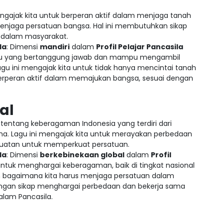
engajak kita untuk berperan aktif dalam menjaga tanah
enjaga persatuan bangsa. Hal ini membutuhkan sikap
a dalam masyarakat.
la
: Dimensi
mandiri
dalam
Profil Pelajar Pancasila
vidu yang bertanggung jawab dan mampu mengambil
agu ini mengajak kita untuk tidak hanya mencintai tanah
 berperan aktif dalam memajukan bangsa, sesuai dengan
al
tentang keberagaman Indonesia yang terdiri dari
ma. Lagu ini mengajak kita untuk merayakan perbedaan
kuatan untuk memperkuat persatuan.
la
: Dimensi
berkebinekaan global
dalam
Profil
ntuk menghargai keberagaman, baik di tingkat nasional
 bagaimana kita harus menjaga persatuan dalam
engan sikap menghargai perbedaan dan bekerja sama
alam Pancasila.