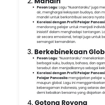
2.
Mandiri
Pesan Lagu
: Lagu “Nusantaraku” juga m
air, menghargai kekayaan budaya, dan m
mandiri untuk berkontribusi secara nyat
Korelasi dengan Profil Pelajar Pancasi
mendorong pelajar untuk menjadi indi
inisiatif dalam menghadapi tantangan. L
air secara emosional, tetapi juga untuk
semangat kemandirian.
3.
Berkebinekaan Glob
Pesan Lagu
: “Nusantaraku” menekankan 
berbagai suku, budaya, bahasa, dan aga
tersebut dan menjadikannya sebagai ke
Korelasi dengan Profil Pelajar Pancasi
Pelajar Pancasila
mengajarkan pelajar u
maupun global. Lagu ini menggambarkan
keberagaman Indonesia, yang selaras d
demi kebaikan bersama yang diajarkan d
4.
Gotong Royong