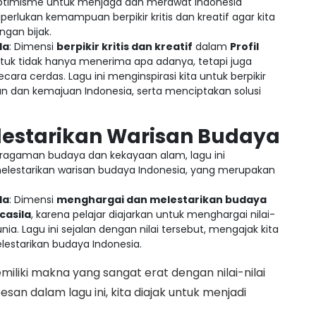
ptimisme untuk menjaga dan merawat Indonesia
erlukan kemampuan berpikir kritis dan kreatif agar kita
gan bijak.
la
: Dimensi
berpikir kritis dan kreatif
dalam
Profil
uk tidak hanya menerima apa adanya, tetapi juga
ara cerdas. Lagu ini menginspirasi kita untuk berpikir
n dan kemajuan Indonesia, serta menciptakan solusi
estarikan Warisan Budaya
agaman budaya dan kekayaan alam, lagu ini
lestarikan warisan budaya Indonesia, yang merupakan
la
: Dimensi
menghargai dan melestarikan budaya
ncasila
, karena pelajar diajarkan untuk menghargai nilai-
nia. Lagu ini sejalan dengan nilai tersebut, mengajak kita
estarikan budaya Indonesia.
miliki makna yang sangat erat dengan nilai-nilai
esan dalam lagu ini, kita diajak untuk menjadi