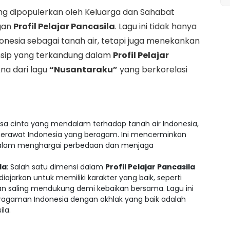
ng dipopulerkan oleh Keluarga dan Sahabat
gan
Profil Pelajar Pancasila
. Lagu ini tidak hanya
esia sebagai tanah air, tetapi juga menekankan
rinsip yang terkandung dalam
Profil Pelajar
na dari lagu
“Nusantaraku”
yang berkorelasi
sa cinta yang mendalam terhadap tanah air Indonesia,
rawat Indonesia yang beragam. Ini mencerminkan
 dalam menghargai perbedaan dan menjaga
la
: Salah satu dimensi dalam
Profil Pelajar Pancasila
diajarkan untuk memiliki karakter yang baik, seperti
n saling mendukung demi kebaikan bersama. Lagu ini
agaman Indonesia dengan akhlak yang baik adalah
la.