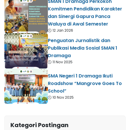
SMAN 1 Dramaga Perkokoh
Komitmen Pendidikan Karakter
dan Sinergi Gapura Panca
Waluya di Awal Semester
12 Jan 2026
Penguatan Jurnalistik dan
Publikasi Media Sosial SMAN 1
Dramaga
11 Nov 2025
SMA Negeri 1 Dramaga Ikuti
Roadshow “Mangrove Goes To
School”
10 Nov 2025
Kategori Postingan